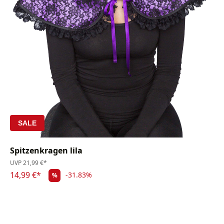
SALE
Spitzenkragen lila
UVP
21,99 €*
14,99 €*
-31.83%
%