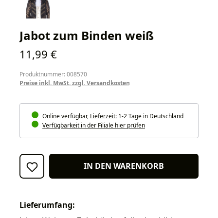
Jabot zum Binden weiß
Regulärer Preis:
11,99 €
Produktnummer: 008570
Preise inkl. MwSt. zzgl. Versandkosten
Online verfügbar,
Lieferzeit:
1-2 Tage in Deutschland
Verfügbarkeit in der Filiale hier prüfen
IN DEN WARENKORB
Lieferumfang: