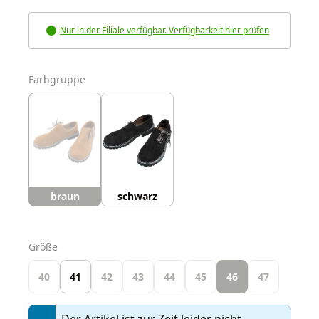
Nur in der Filiale verfügbar. Verfügbarkeit hier prüfen
auswählen
Farbgruppe
braun
schwarz
auswählen
Größe
40
41
42
43
44
45
46
47
Der Artikel ist zur Zeit leider nicht