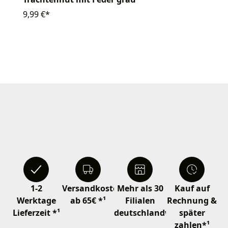
9,99 €*
1-2
Versandkostenfrei
Mehr als 30
Kauf auf
Werktage
ab 65€ *¹
Filialen
Rechnung &
Lieferzeit *¹
deutschlandweit
später
zahlen*¹