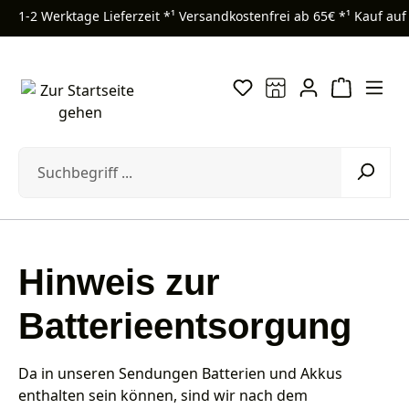
1-2 Werktage Lieferzeit *¹
Versandkostenfrei ab 65€ *¹
Kauf auf
Zum Hauptinhalt springen
Hinweis zur
Batterieentsorgung
Da in unseren Sendungen Batterien und Akkus
enthalten sein können, sind wir nach dem