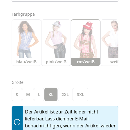
auswählen
Farbgruppe
blau/weiß
pink/weiß
rot/weiß
weiß
auswählen
Größe
S
M
L
XL
2XL
3XL
Der Artikel ist zur Zeit leider nicht
lieferbar. Lass dich per E-Mail
benachrichtigen, wenn der Artikel wieder