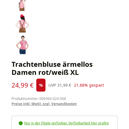
Trachtenbluse ärmellos
Damen rot/weiß XL
Verkaufspreis:
24,99 €
Regulärer Preis:
%
UVP
31,99 €
21.88% gespart
Produktnummer: 009360-024-008
Preise inkl. MwSt. zzgl. Versandkosten
Nur in der Filiale verfügbar. Verfügbarkeit hier prüfen