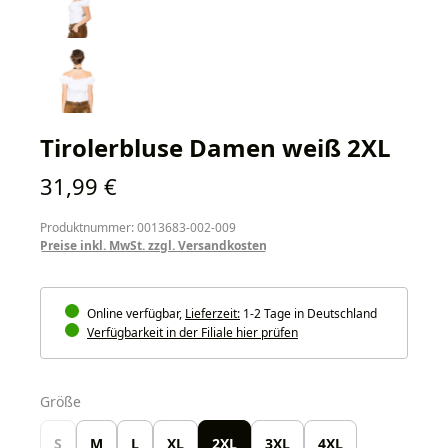
Tirolerbluse Damen weiß 2XL
Regulärer Preis:
31,99 €
Produktnummer: 0013683-002-009
Preise inkl. MwSt. zzgl. Versandkosten
Online verfügbar,
Lieferzeit:
1-2 Tage in Deutschland
Verfügbarkeit in der Filiale hier prüfen
auswählen
Größe
S
M
L
XL
2XL
3XL
4XL