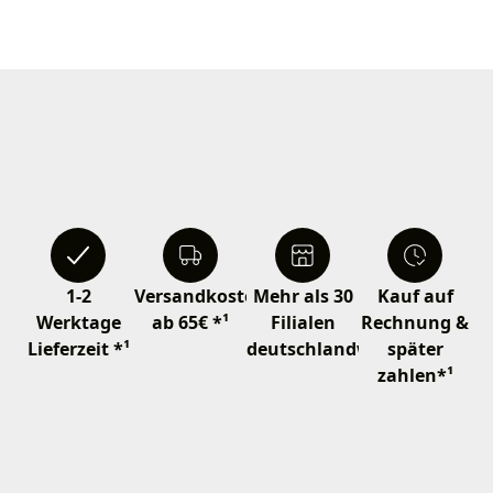
1-2
Versandkostenfrei
Mehr als 30
Kauf auf
Werktage
ab 65€ *¹
Filialen
Rechnung &
Lieferzeit *¹
deutschlandweit
später
zahlen*¹