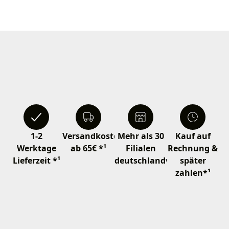
1-2
Versandkostenfrei
Mehr als 30
Kauf auf
Werktage
ab 65€ *¹
Filialen
Rechnung &
Lieferzeit *¹
deutschlandweit
später
zahlen*¹