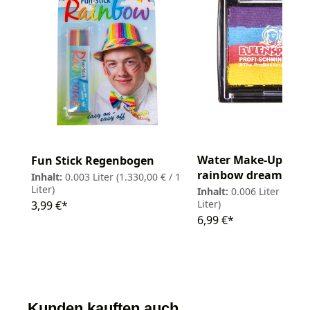
Water Make-Up split
Fun Stick Regenbogen
rainbow dream 6ml
Inhalt:
0.003 Liter
(1.330,00 € / 1
Liter)
Inhalt:
0.006 Liter
(1.165
Liter)
3,99 €*
6,99 €*
Kunden kauften auch