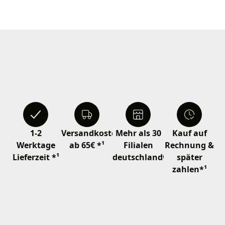
1-2
Versandkostenfrei
Mehr als 30
Kauf auf
Werktage
ab 65€ *¹
Filialen
Rechnung &
Lieferzeit *¹
deutschlandweit
später
zahlen*¹