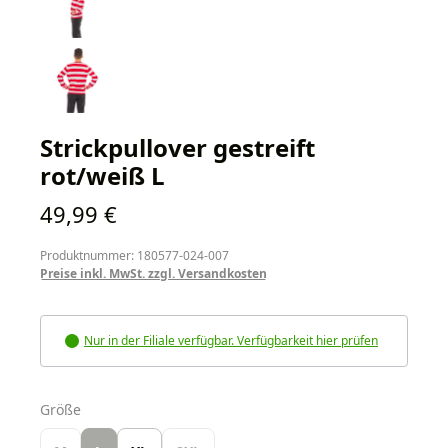
Strickpullover gestreift
rot/weiß L
Regulärer Preis:
49,99 €
Produktnummer: 180577-024-007
Preise inkl. MwSt. zzgl. Versandkosten
Nur in der Filiale verfügbar. Verfügbarkeit hier prüfen
auswählen
Größe