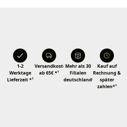
1-2
Versandkostenfrei
Mehr als 30
Kauf auf
Werktage
ab 65€ *¹
Filialen
Rechnung &
Lieferzeit *¹
deutschlandweit
später
zahlen*¹