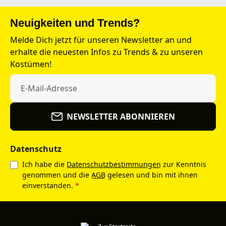
Neuigkeiten und Trends?
Melde Dich jetzt für unseren Newsletter an und
erhalte die neuesten Infos zu Trends & zu unseren
Kostümen!
NEWSLETTER ABONNIEREN
Datenschutz
Ich habe die
Datenschutzbestimmungen
zur Kenntnis
genommen und die
AGB
gelesen und bin mit ihnen
einverstanden.
*