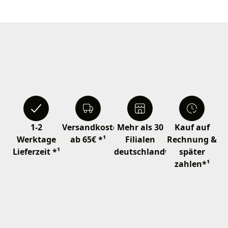
1-2
Versandkostenfrei
Mehr als 30
Kauf auf
Werktage
ab 65€ *¹
Filialen
Rechnung &
Lieferzeit *¹
deutschlandweit
später
zahlen*¹