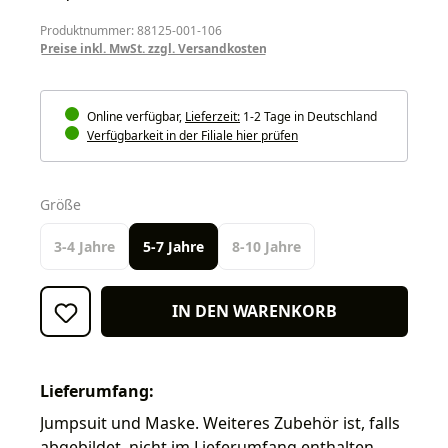
Produktnummer: 88125-001-106
Preise inkl. MwSt. zzgl. Versandkosten
Online verfügbar,
Lieferzeit:
1-2 Tage in Deutschland
Verfügbarkeit in der Filiale hier prüfen
auswählen
Größe
3-4 Jahre
5-7 Jahre
8-10 Jahre
IN DEN WARENKORB
Lieferumfang:
Jumpsuit und Maske. Weiteres Zubehör ist, falls
abgebildet, nicht im Lieferumfang enthalten.