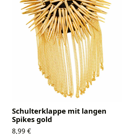
Schulterklappe mit langen
Spikes gold
Regulärer Preis:
8,99 €