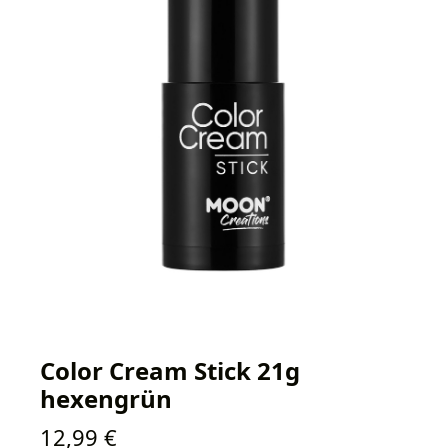
Color Cream Stick 21g
hexengrün
Regulärer Preis:
12,99 €