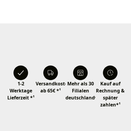
1-2
Versandkostenfrei
Mehr als 30
Kauf auf
Werktage
ab 65€ *¹
Filialen
Rechnung &
Lieferzeit *¹
deutschlandweit
später
zahlen*¹