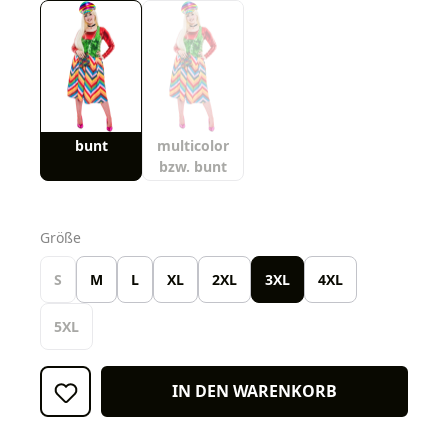
bunt
multicolor
bzw. bunt
auswählen
Größe
S
M
L
XL
2XL
3XL
4XL
5XL
IN DEN WARENKORB