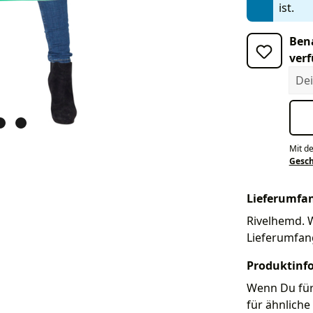
ist.
Bena
verf
Dein
Mit d
Gesc
Lieferumfa
Rivelhemd. W
Lieferumfan
Produktinf
Wenn Du für 
für ähnliche