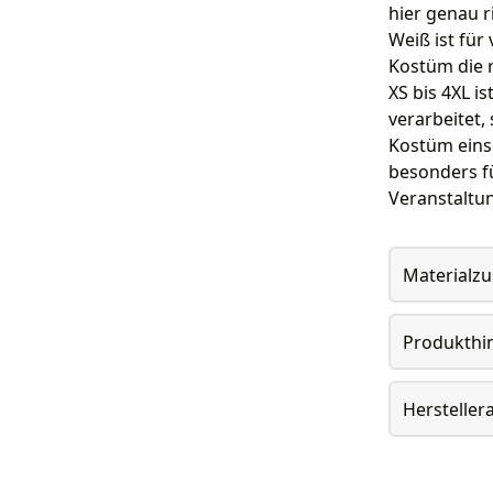
hier genau r
Weiß ist fü
Kostüm die 
XS bis 4XL 
verarbeitet
Kostüm einse
besonders f
Veranstaltu
Materialz
Produkthi
Herstelle