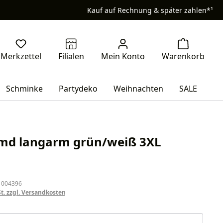
Kauf auf Rechnung & später zahlen*¹
Schminke
Partydeko
Weihnachten
SALE
md langarm grün/weiß 3XL
eis:
 004396
St. zzgl. Versandkosten