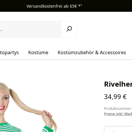
Versandkostenfrei ab 65€ *¹
topartys
Kostüme
Kostümzubehör & Accessoires
Rivelhe
Regulärer Pr
34,99 €
Produktnummer:
Preise inkl. Mw