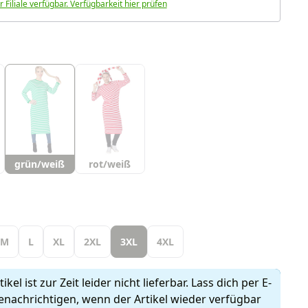
r Filiale verfügbar. Verfügbarkeit hier prüfen
uswählen
grün/weiß
rot/weiß
len
M
L
XL
2XL
3XL
4XL
ikel ist zur Zeit leider nicht lieferbar. Lass dich per E-
enachrichtigen, wenn der Artikel wieder verfügbar