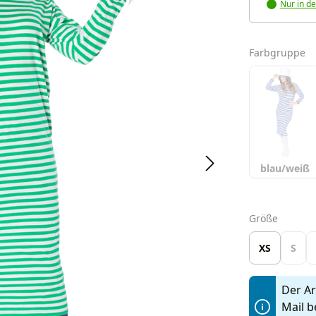
Nur in de
a
Farbgruppe
blau/weiß
auswäh
Größe
XS
S
Der Art
Mail b