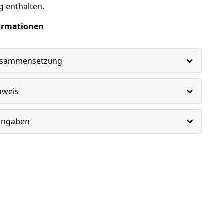
g enthalten.
ormationen
usammensetzung
nweis
rangaben