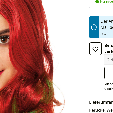
Nur in de
Der Art
Mail b
ist.
Bena
verf
Dein
Mit d
Gesc
Lieferumfa
Perücke. Wei