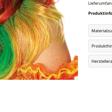
Lieferumfan
Produktinf
Materialz
Produkthi
Herstelle