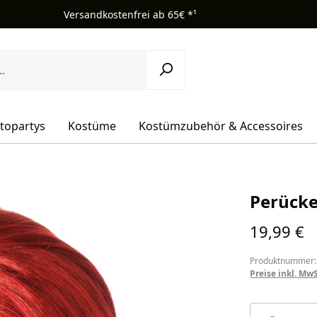
Versandkostenfrei ab 65€ *¹
topartys
Kostüme
Kostümzubehör & Accessoires
Perücke
Regulärer Pr
19,99 €
Produktnummer:
Preise inkl. Mw