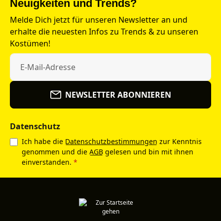
Neuigkeiten und Trends?
Melde Dich jetzt für unseren Newsletter an und
erhalte die neuesten Infos zu Trends & zu unseren
Kostümen!
NEWSLETTER ABONNIEREN
Datenschutz
Ich habe die
Datenschutzbestimmungen
zur Kenntnis
genommen und die
AGB
gelesen und bin mit ihnen
einverstanden.
*