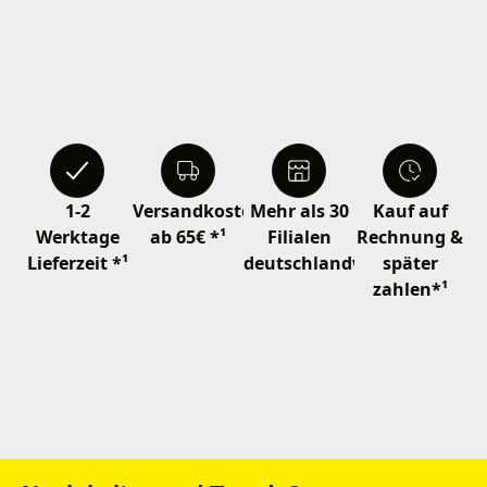
1-2
Versandkostenfrei
Mehr als 30
Kauf auf
Werktage
ab 65€ *¹
Filialen
Rechnung &
Lieferzeit *¹
deutschlandweit
später
zahlen*¹