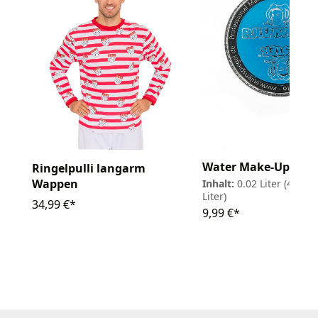
Water Make-Up 20m
Ringelpulli langarm
Wappen
Inhalt:
0.02 Liter
(499,50
Liter)
34,99 €*
9,99 €*