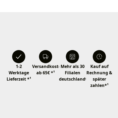
1-2
Versandkostenfrei
Mehr als 30
Kauf auf
Werktage
ab 65€ *¹
Filialen
Rechnung &
Lieferzeit *¹
deutschlandweit
später
zahlen*¹