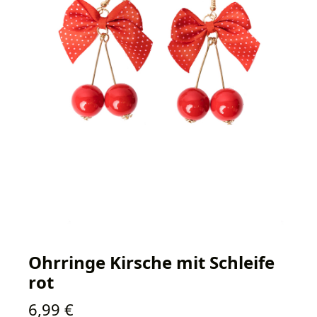
Ohrringe Kirsche mit Schleife
rot
Regulärer Preis:
6,99 €