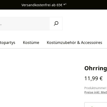
Versandkostenfrei ab 65€ *¹
topartys
Kostüme
Kostümzubehör & Accessoires
Ohrring
Regulärer Pr
11,99 €
Produktnummer:
Preise inkl. Mw