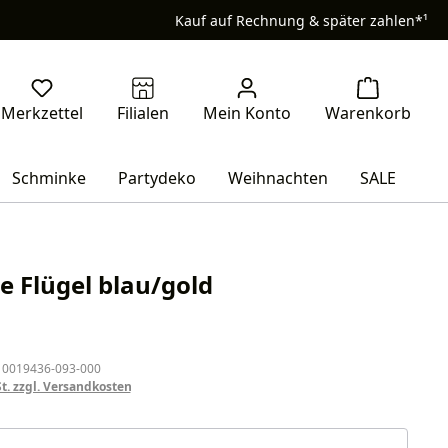
Kauf auf Rechnung & später zahlen*¹
Schminke
Partydeko
Weihnachten
SALE
e Flügel blau/gold
eis:
 0019436-093-000
St. zzgl. Versandkosten