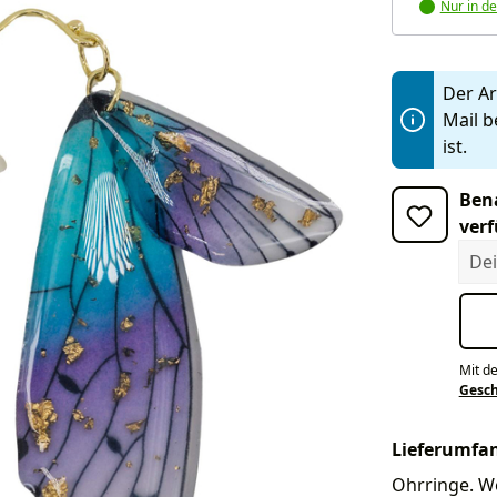
Nur in de
Der Art
Mail b
ist.
Bena
verf
Dein
Mit d
Gesc
Lieferumfa
Ohrringe. We