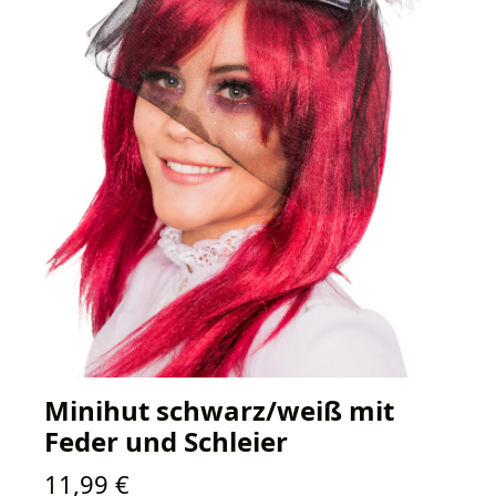
Minihut schwarz/weiß mit
Feder und Schleier
Regulärer Preis:
11,99 €