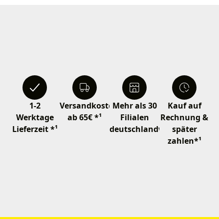
1-2
Versandkostenfrei
Mehr als 30
Kauf auf
Werktage
ab 65€ *¹
Filialen
Rechnung &
Lieferzeit *¹
deutschlandweit
später
zahlen*¹