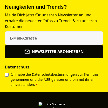
Neuigkeiten und Trends?
Melde Dich jetzt für unseren Newsletter an und
erhalte die neuesten Infos zu Trends & zu unseren
Kostümen!
NEWSLETTER ABONNIEREN
Datenschutz
Ich habe die
Datenschutzbestimmungen
zur Kenntnis
genommen und die
AGB
gelesen und bin mit ihnen
einverstanden.
*