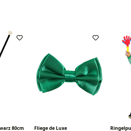
hwarz 80cm
Fliege de Luxe
Ringelpu