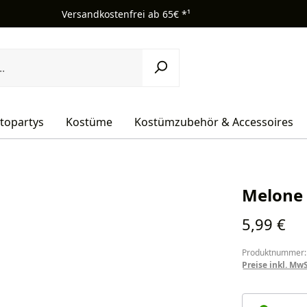
Versandkostenfrei ab 65€ *¹
topartys
Kostüme
Kostümzubehör & Accessoires
Melone 
Regulärer Pr
5,99 €
Produktnummer:
Preise inkl. Mw