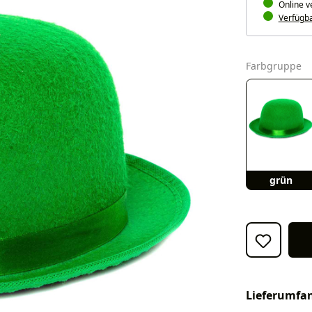
Online v
Verfügbar
a
Farbgruppe
grün
Lieferumfa