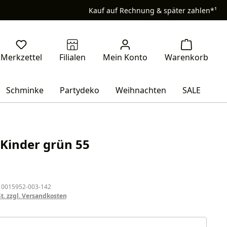
Kauf auf Rechnung & später zahlen*¹
Schminke
Partydeko
Weihnachten
SALE
Kinder grün 55
eis:
 0015952-003-142
St. zzgl. Versandkosten