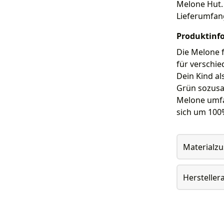
Melone Hut. 
Lieferumfan
Produktinf
Die Melone f
für verschi
Dein Kind al
Grün sozusa
Melone umfa
sich um 100%
Materialz
Herstelle