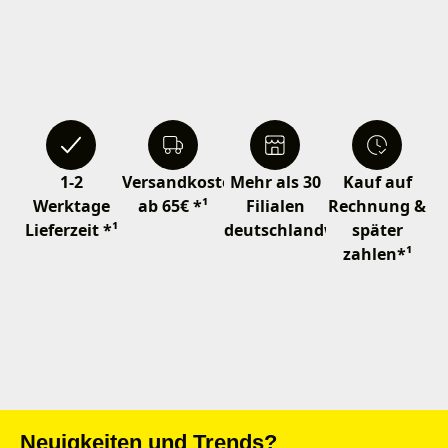
1-2
Versandkostenfrei
Mehr als 30
Kauf auf
Werktage
ab 65€ *¹
Filialen
Rechnung &
Lieferzeit *¹
deutschlandweit
später
zahlen*¹
Neuigkeiten und Trends?