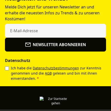
Melde Dich jetzt für unseren Newsletter an und
erhalte die neuesten Infos zu Trends & zu unseren
Kostümen!
NEWSLETTER ABONNIEREN
Datenschutz
Ich habe die
Datenschutzbestimmungen
zur Kenntnis
genommen und die
AGB
gelesen und bin mit ihnen
einverstanden.
*