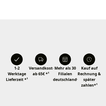
1-2
Versandkostenfrei
Mehr als 30
Kauf auf
Werktage
ab 65€ *¹
Filialen
Rechnung &
Lieferzeit *¹
deutschlandweit
später
zahlen*¹