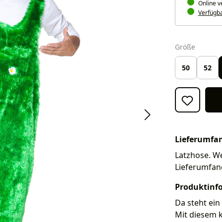
Online v
Verfügbar
auswäh
Größe
50
52
Lieferumfa
Latzhose. We
Lieferumfan
Produktinf
Da steht ein
Mit diesem k