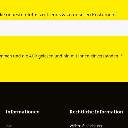
 die neuesten Infos zu Trends & zu unseren Kostümen!
ommen und die
AGB
gelesen und bin mit ihnen einverstanden.
*
Informationen
Rechtliche Information
Jobs
Widerrufsbelehrung