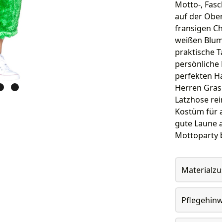
Motto-, Fasc
auf der Ober
fransigen Ch
weißen Blume
praktische T
persönliche 
perfekten Ha
Herren Gras 
Latzhose rei
Kostüm für 
gute Laune a
Mottoparty 
Materialz
Pflegehin