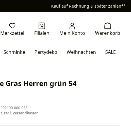
Kauf auf Rechnung & später zahlen*¹
Schminke
Partydeko
Weihnachten
SALE
e Gras Herren grün 54
eis:
 002190-000-038
St. zzgl. Versandkosten