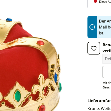
Diese Au
Der Art
Mail b
ist.
Bena
verf
Dein
Mit d
Gesc
Lieferumfa
Krone. Weite