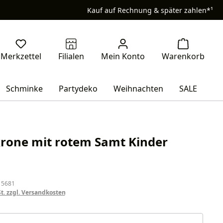
Kauf auf Rechnung & später zahlen*¹
Schminke
Partydeko
Weihnachten
SALE
rone mit rotem Samt Kinder
eis:
 5681
St. zzgl. Versandkosten