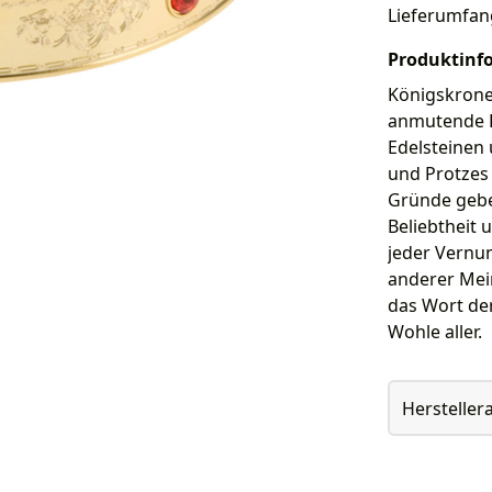
Lieferumfan
Produktinf
Königskrone
anmutende K
Edelsteinen 
und Protzes
Gründe gebe
Beliebtheit 
jeder Vernu
anderer Mein
das Wort de
Wohle aller.
Herstelle