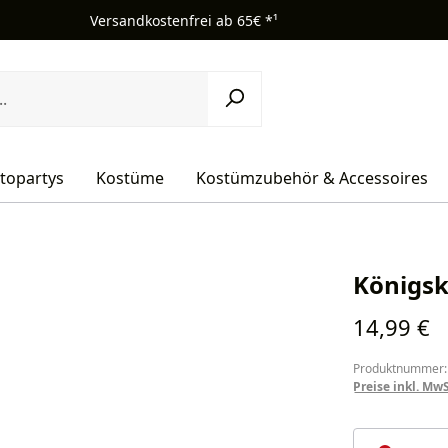
Versandkostenfrei ab 65€ *¹
topartys
Kostüme
Kostümzubehör & Accessoires
Königsk
Regulärer Pr
14,99 €
Produktnummer:
Preise inkl. Mw