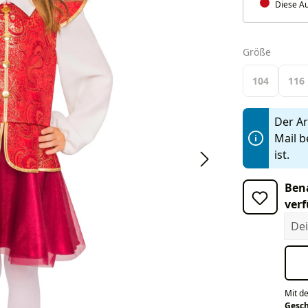
Diese Au
auswäh
Größe
104
116
Der Art
Mail b
ist.
Bena
verf
Dein
Mit d
Gesc