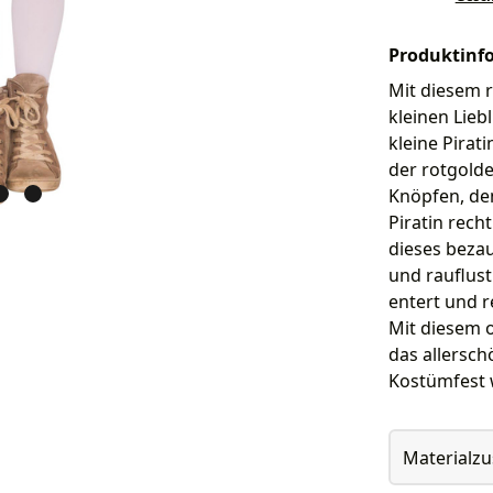
Produktinf
Mit diesem r
kleinen Lieb
kleine Pirat
der rotgold
Knöpfen, dem
Piratin rech
dieses beza
und rauflust
entert und 
Mit diesem o
das allersch
Kostümfest 
Materialz