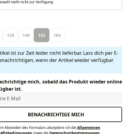
swahl steht nicht zur Verfügung
len
128
140
152
164
ikel ist zur Zeit leider nicht lieferbar. Lass dich per E-
enachrichtigen, wenn der Artikel wieder verfügbar
chrichtige mich, sobald das Produkt wieder online
ügbar ist.
e E-Mail
BENACHRICHTIGE MICH
em Absenden des Formulars akzeptiere ich die
Allgemeinen
häftsbedingungen
sowie die
Datenschutzbestimmungen
.