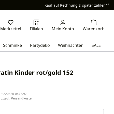
Kauf auf Rechnung & später zahlen*¹
Schminke
Partydeko
Weihnachten
SALE
ratin Kinder rot/gold 152
eis:
 m220826-047-097
St. zzgl. Versandkosten