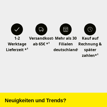
1-2
Versandkostenfrei
Mehr als 30
Kauf auf
Werktage
ab 65€ *¹
Filialen
Rechnung &
Lieferzeit *¹
deutschlandweit
später
zahlen*¹
Neuigkeiten und Trends?