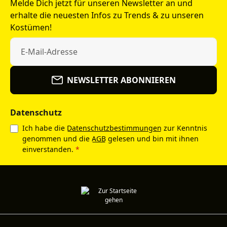
Melde Dich jetzt für unseren Newsletter an und
erhalte die neuesten Infos zu Trends & zu unseren
Kostümen!
NEWSLETTER ABONNIEREN
Datenschutz
Ich habe die
Datenschutzbestimmungen
zur Kenntnis
genommen und die
AGB
gelesen und bin mit ihnen
einverstanden.
*