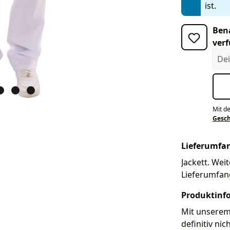
ist.
Bena
verf
Dein
Mit d
Gesc
Lieferumfa
Jackett. Weit
Lieferumfan
Produktinf
Mit unserem 
definitiv nic