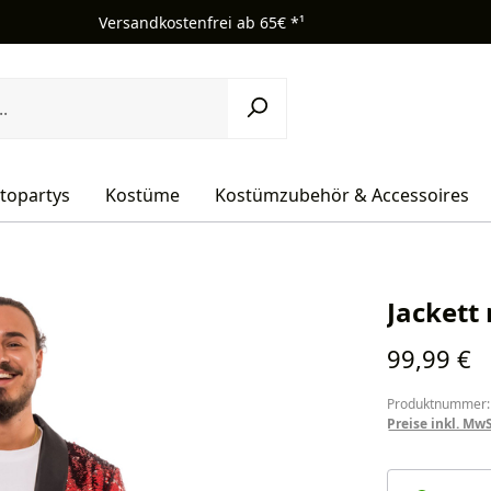
Versandkostenfrei ab 65€ *¹
topartys
Kostüme
Kostümzubehör & Accessoires
Jackett 
Regulärer Pr
99,99 €
Produktnummer:
Preise inkl. Mw