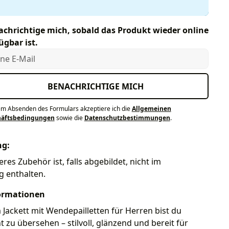
chrichtige mich, sobald das Produkt wieder online
ügbar ist.
e E-Mail
BENACHRICHTIGE MICH
em Absenden des Formulars akzeptiere ich die
Allgemeinen
häftsbedingungen
sowie die
Datenschutzbestimmungen
.
ng:
eres Zubehör ist, falls abgebildet, nicht im
g enthalten.
ormationen
Jackett mit Wendepailletten für Herren bist du
ht zu übersehen – stilvoll, glänzend und bereit für