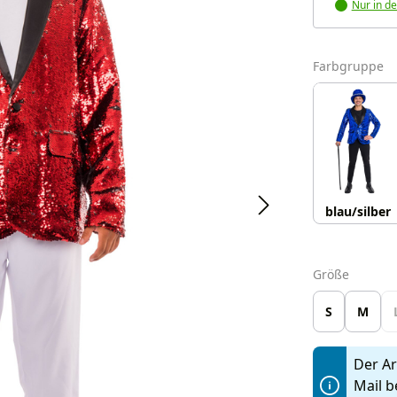
Nur in de
a
Farbgruppe
blau/silber
auswäh
Größe
S
M
Der Art
Mail b