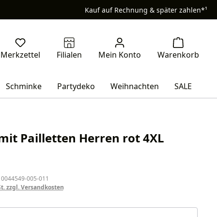
Kauf auf Rechnung & später zahlen*¹
Schminke
Partydeko
Weihnachten
SALE
mit Pailletten Herren rot 4XL
eis:
 0044549-005-011
St. zzgl. Versandkosten