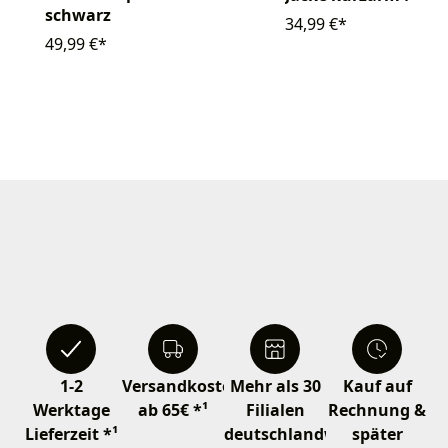
schwarz
34,99 €*
49,99 €*
1-2
Versandkostenfrei
Mehr als 30
Kauf auf
Werktage
ab 65€ *¹
Filialen
Rechnung &
Lieferzeit *¹
deutschlandweit
später