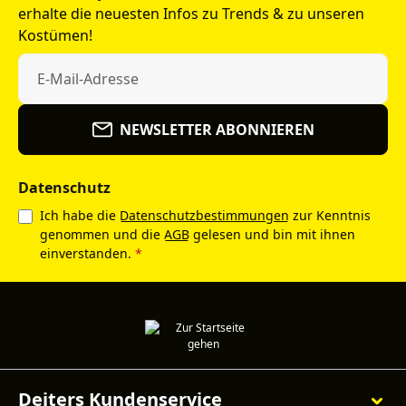
erhalte die neuesten Infos zu Trends & zu unseren
Kostümen!
NEWSLETTER ABONNIEREN
Datenschutz
Ich habe die
Datenschutzbestimmungen
zur Kenntnis
genommen und die
AGB
gelesen und bin mit ihnen
einverstanden.
*
Deiters Kundenservice