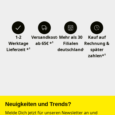
1-2
Versandkostenfrei
Mehr als 30
Kauf auf
Werktage
ab 65€ *¹
Filialen
Rechnung &
Lieferzeit *¹
deutschlandweit
später
zahlen*¹
Neuigkeiten und Trends?
Melde Dich jetzt für unseren Newsletter an und