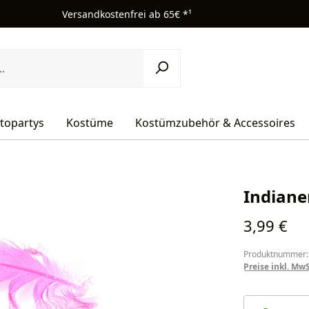
Versandkostenfrei ab 65€ *¹
topartys
Kostüme
Kostümzubehör & Accessoires
Indiane
Regulärer Pr
3,99 €
Produktnummer:
Preise inkl. Mw