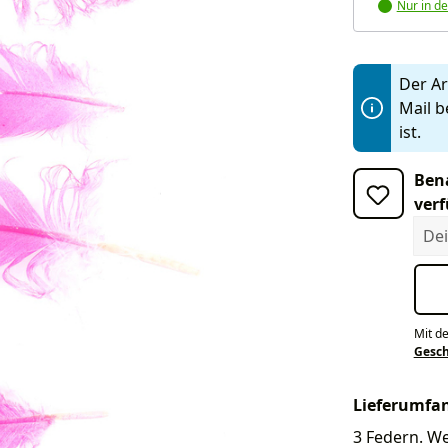
Nur in de
Der Art
Mail b
ist.
Bena
verf
Dein
Mit d
Gesc
Lieferumfa
3 Federn. Wei