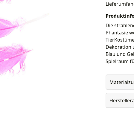
Lieferumfan
Produktinf
Die strahlen
Phantasie we
TierKostüme,
Dekoration 
Blau und Gel
Spielraum fü
Materialz
Herstelle