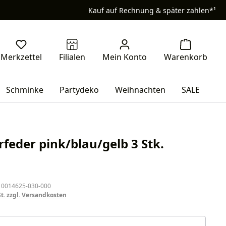
Kauf auf Rechnung & später zahlen*¹
Schminke
Partydeko
Weihnachten
SALE
rfeder pink/blau/gelb 3 Stk.
eis:
 0014625-030-000
St. zzgl. Versandkosten