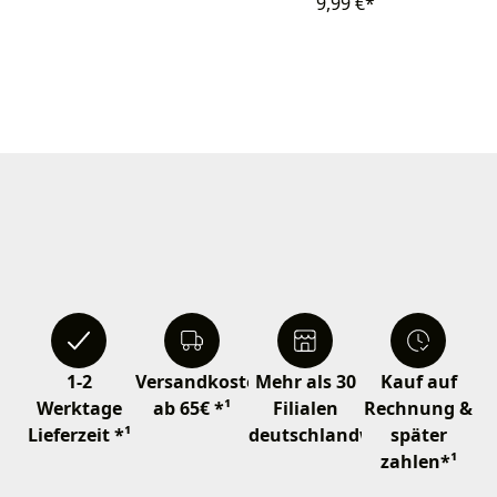
9,99 €*
1-2
Versandkostenfrei
Mehr als 30
Kauf auf
Werktage
ab 65€ *¹
Filialen
Rechnung &
Lieferzeit *¹
deutschlandweit
später
zahlen*¹