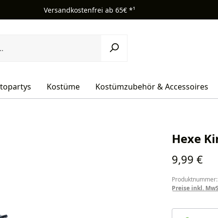
Versandkostenfrei ab 65€ *¹
topartys
Kostüme
Kostümzubehör & Accessoires
Hexe Ki
Regulärer Pr
9,99 €
Produktnummer:
Preise inkl. Mw