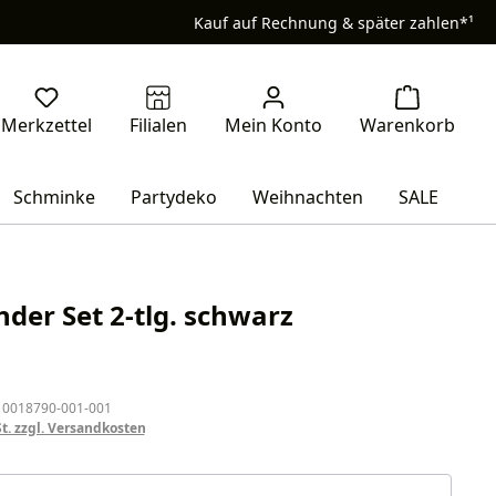
Kauf auf Rechnung & später zahlen*¹
Schminke
Partydeko
Weihnachten
SALE
nder Set 2-tlg. schwarz
eis:
 0018790-001-001
St. zzgl. Versandkosten