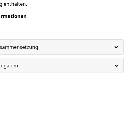
g enthalten.
ormationen
usammensetzung
rangaben