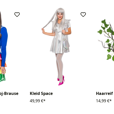
oj-Brause
Kleid Space
Haarreif
49,99 €*
14,99 €*