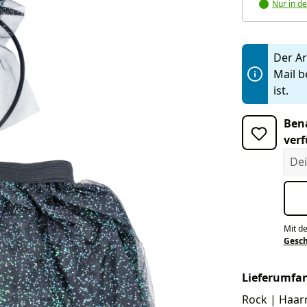
Nur in de
Der Art
Mail b
ist.
Bena
verf
Dein
Mit d
Gesc
Lieferumfa
Rock | Haarr