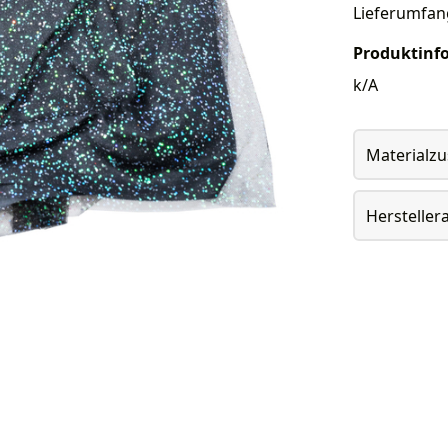
Lieferumfan
Produktinf
k/A
Materialz
Herstelle