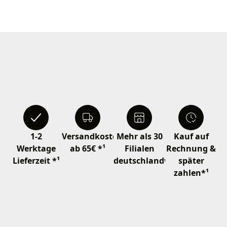
1-2
Versandkostenfrei
Mehr als 30
Kauf auf
Werktage
ab 65€ *¹
Filialen
Rechnung &
Lieferzeit *¹
deutschlandweit
später
zahlen*¹