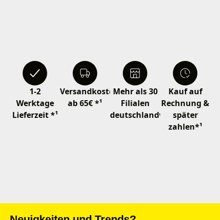
1-2
Versandkostenfrei
Mehr als 30
Kauf auf
Werktage
ab 65€ *¹
Filialen
Rechnung &
Lieferzeit *¹
deutschlandweit
später
zahlen*¹
Neuigkeiten und Trends?