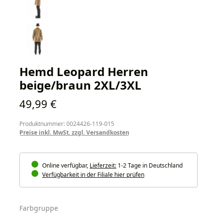
Hemd Leopard Herren
beige/braun 2XL/3XL
Regulärer Preis:
49,99 €
Produktnummer: 0024426-119-015
Preise inkl. MwSt. zzgl. Versandkosten
Online verfügbar,
Lieferzeit:
1-2 Tage in Deutschland
Verfügbarkeit in der Filiale hier prüfen
auswählen
Farbgruppe