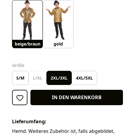
beige/braun
gold
auswählen
Größe
S/M
L/XL
2XL/3XL
4XL/5XL
IN DEN WARENKORB
Lieferumfang:
Hemd. Weiteres Zubehör ist, falls abgebildet,