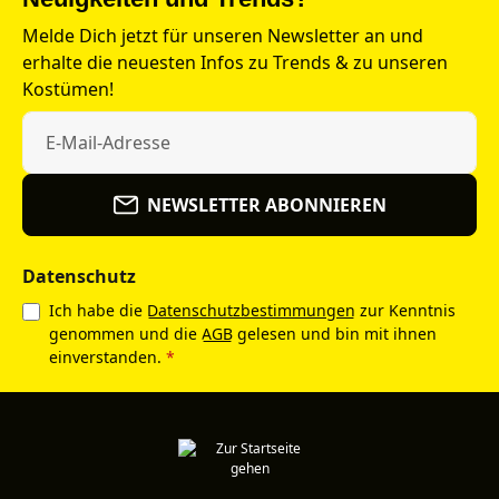
Melde Dich jetzt für unseren Newsletter an und
erhalte die neuesten Infos zu Trends & zu unseren
Kostümen!
NEWSLETTER ABONNIEREN
Datenschutz
Ich habe die
Datenschutzbestimmungen
zur Kenntnis
genommen und die
AGB
gelesen und bin mit ihnen
einverstanden.
*