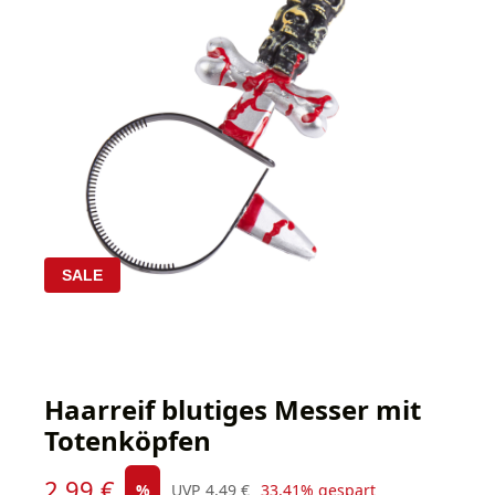
SALE
Haarreif blutiges Messer mit
Totenköpfen
Verkaufspreis:
2,99 €
Regulärer Preis:
%
UVP
4,49 €
33.41% gespart