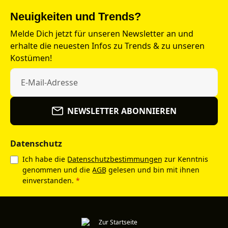
Neuigkeiten und Trends?
Melde Dich jetzt für unseren Newsletter an und
erhalte die neuesten Infos zu Trends & zu unseren
Kostümen!
NEWSLETTER ABONNIEREN
Datenschutz
Ich habe die
Datenschutzbestimmungen
zur Kenntnis
genommen und die
AGB
gelesen und bin mit ihnen
einverstanden.
*