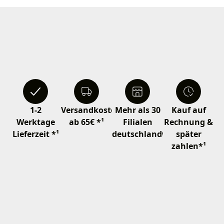
1-2
Versandkostenfrei
Mehr als 30
Kauf auf
Werktage
ab 65€ *¹
Filialen
Rechnung &
Lieferzeit *¹
deutschlandweit
später
zahlen*¹