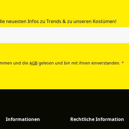
 die neuesten Infos zu Trends & zu unseren Kostümen!
ommen und die
AGB
gelesen und bin mit ihnen einverstanden.
*
Informationen
Rechtliche Information