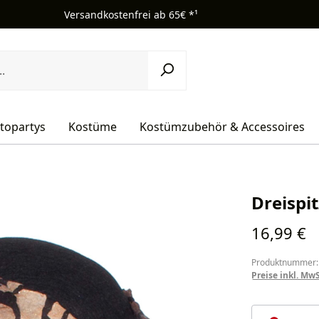
Versandkostenfrei ab 65€ *¹
topartys
Kostüme
Kostümzubehör & Accessoires
Dreispi
Regulärer Pr
16,99 €
Produktnummer:
Preise inkl. Mw