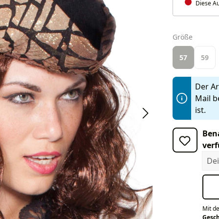
Diese Au
auswäh
Größe
57
59
Der Art
Mail b
ist.
Bena
verf
Dein
Mit d
Gesc