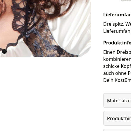
Lieferumfa
Dreispitz. We
Lieferumfan
Produktinf
Einen Dreisp
kombinieren.
schicke Kopf
auch ohne P
Dein Kostüm
Materialz
Produkthi