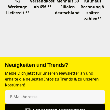
1-2
Versandkostenfrei
Mehr als 30
Kauf auf
Werktage
ab 65€ *¹
Filialen
Rechnung &
Lieferzeit *¹
deutschlandweit
später
zahlen*¹
Neuigkeiten und Trends?
Melde Dich jetzt für unseren Newsletter an und
erhalte die neuesten Infos zu Trends & zu unseren
Kostümen!