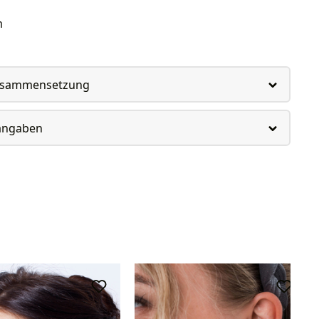
m
usammensetzung
rangaben