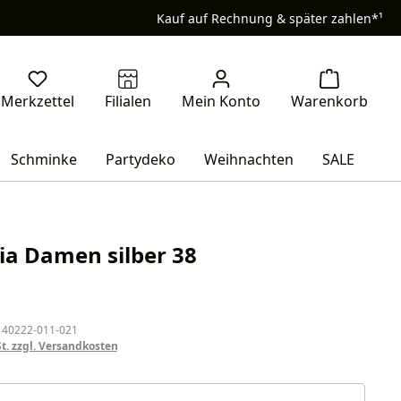
Kauf auf Rechnung & später zahlen*¹
Schminke
Partydeko
Weihnachten
SALE
Lia Damen silber 38
eis:
 40222-011-021
St. zzgl. Versandkosten