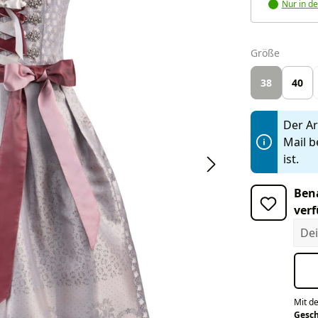
Nur in de
auswäh
Größe
38
40
Der Art
Mail b
ist.
Bena
verf
Dein
Mit d
Gesc