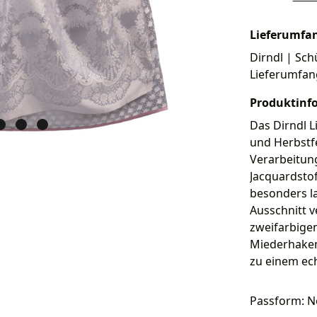
Lieferumfa
Dirndl | Schü
Lieferumfan
Produktinf
Das Dirndl L
und Herbstfe
Verarbeitung
Jacquardstof
besonders l
Ausschnitt v
zweifarbige
Miederhaken,
zu einem ech
Passform: N