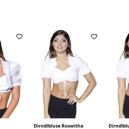
Dirndlbluse Roswitha
Dirndlbl