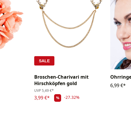
SALE
Broschen-Charivari mit
Ohrringe
Hirschköpfen gold
6,99 €*
UVP
5,49 €*
3,99 €*
-27.32%
%