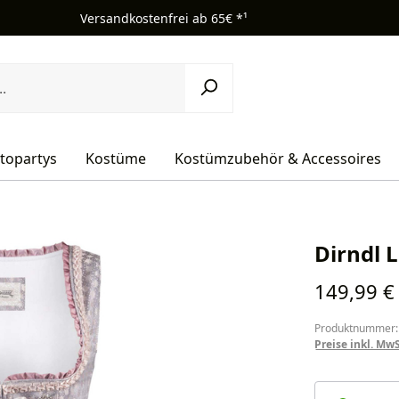
Versandkostenfrei ab 65€ *¹
topartys
Kostüme
Kostümzubehör & Accessoires
Dirndl 
Regulärer Pr
149,99 €
Produktnummer:
Preise inkl. Mw