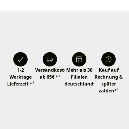
1-2
Versandkostenfrei
Mehr als 30
Kauf auf
Werktage
ab 65€ *¹
Filialen
Rechnung &
Lieferzeit *¹
deutschlandweit
später
zahlen*¹