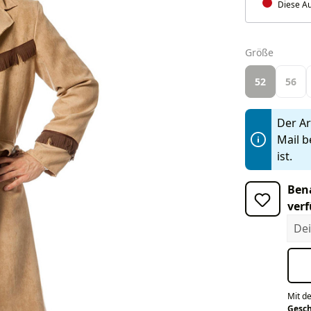
Diese Au
auswäh
Größe
52
56
Der Art
Mail b
ist.
Bena
verf
Dein
Mit d
Gesc