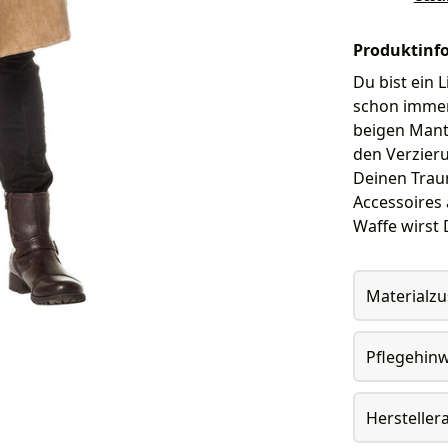
Produktinf
Du bist ein 
schon immer
beigen Mante
den Verzier
Deinen Trau
Accessoires 
Waffe wirst 
Materialz
Pflegehin
Herstelle