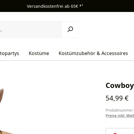
Versandkostenfrei ab 65€ *¹
topartys
Kostüme
Kostümzubehör & Accessoires
Cowboym
Regulärer Pr
54,99 €
Produktnummer:
Preise inkl. Mw