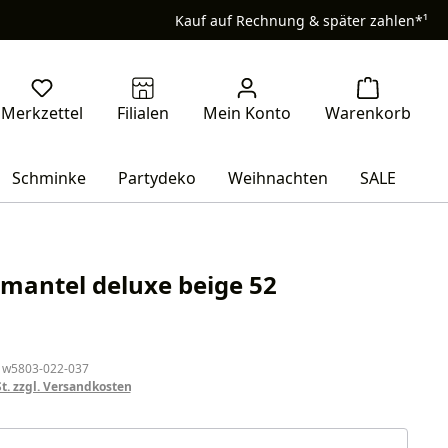
Kauf auf Rechnung & später zahlen*¹
Schminke
Partydeko
Weihnachten
SALE
antel deluxe beige 52
eis:
 w5803-022-037
St. zzgl. Versandkosten