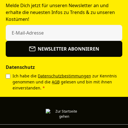
Melde Dich jetzt für unseren Newsletter an und
erhalte die neuesten Infos zu Trends & zu unseren
Kostümen!
NEWSLETTER ABONNIEREN
Datenschutz
Ich habe die
Datenschutzbestimmungen
zur Kenntnis
genommen und die
AGB
gelesen und bin mit ihnen
einverstanden.
*