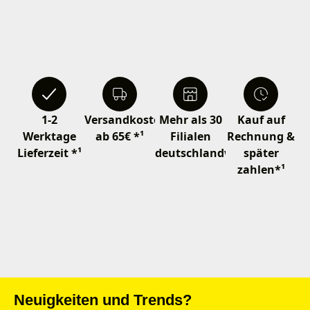
1-2
Versandkostenfrei
Mehr als 30
Kauf auf
Werktage
ab 65€ *¹
Filialen
Rechnung &
Lieferzeit *¹
deutschlandweit
später
zahlen*¹
Neuigkeiten und Trends?