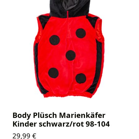
Body Plüsch Marienkäfer
Kinder schwarz/rot 98-104
Regulärer Preis:
29,99 €