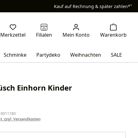
Kauf auf Rechnung & später zahlen*¹
Schminke
Partydeko
Weihnachten
SALE
üsch Einhorn Kinder
eis:
 0011180
St. zzgl. Versandkosten