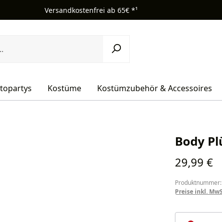
Versandkostenfrei ab 65€ *¹
topartys
Kostüme
Kostümzubehör & Accessoires
Body Pl
Regulärer Pr
29,99 €
Produktnummer:
Preise inkl. Mw