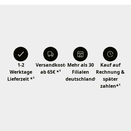
1-2
Versandkostenfrei
Mehr als 30
Kauf auf
Werktage
ab 65€ *¹
Filialen
Rechnung &
Lieferzeit *¹
deutschlandweit
später
zahlen*¹