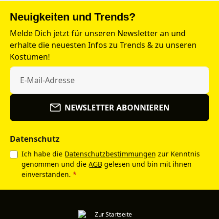
Neuigkeiten und Trends?
Melde Dich jetzt für unseren Newsletter an und
erhalte die neuesten Infos zu Trends & zu unseren
Kostümen!
NEWSLETTER ABONNIEREN
Datenschutz
Ich habe die
Datenschutzbestimmungen
zur Kenntnis
genommen und die
AGB
gelesen und bin mit ihnen
einverstanden.
*