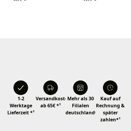
1-2
Versandkostenfrei
Mehr als 30
Kauf auf
Werktage
ab 65€ *¹
Filialen
Rechnung &
Lieferzeit *¹
deutschlandweit
später
zahlen*¹