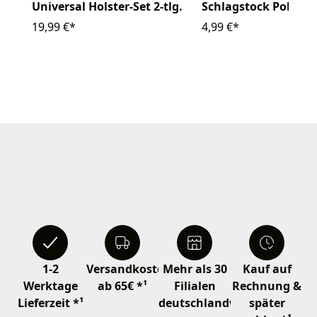
Schlagstock Polizei
Universal Holster-Set 2-tlg.
4,99 €*
19,99 €*
1-2
Versandkostenfrei
Mehr als 30
Kauf auf
Werktage
ab 65€ *¹
Filialen
Rechnung &
Lieferzeit *¹
deutschlandweit
später