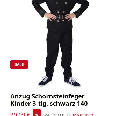
SALE
Anzug Schornsteinfeger
Kinder 3-tlg. schwarz 140
Verkaufspreis:
29,99 €
Regulärer Preis:
%
UVP
36,99 €
18.92% gespart