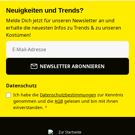
Neuigkeiten und Trends?
Melde Dich jetzt für unseren Newsletter an und
erhalte die neuesten Infos zu Trends & zu unseren
Kostümen!
NEWSLETTER ABONNIEREN
Datenschutz
Ich habe die
Datenschutzbestimmungen
zur Kenntnis
genommen und die
AGB
gelesen und bin mit ihnen
einverstanden.
*