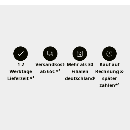
1-2
Versandkostenfrei
Mehr als 30
Kauf auf
Werktage
ab 65€ *¹
Filialen
Rechnung &
Lieferzeit *¹
deutschlandweit
später
zahlen*¹