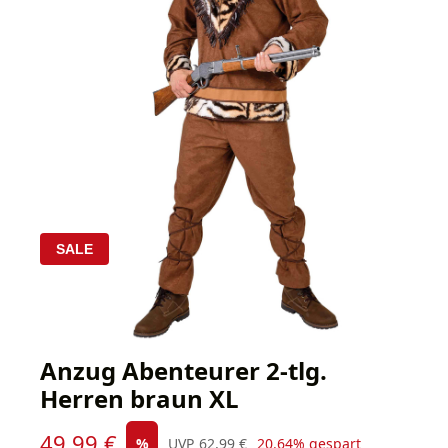
SALE
Anzug Abenteurer 2-tlg.
Herren braun XL
Verkaufspreis:
49,99 €
Regulärer Preis:
%
UVP
62,99 €
20.64% gespart