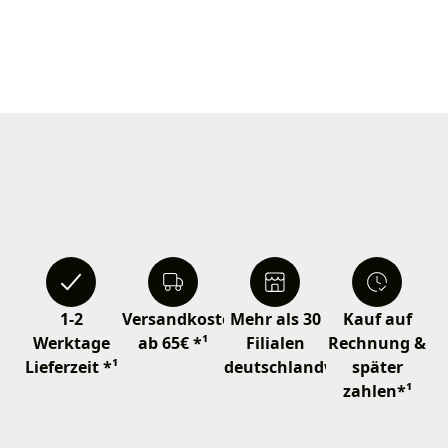
1-2
Versandkostenfrei
Mehr als 30
Kauf auf
Werktage
ab 65€ *¹
Filialen
Rechnung &
Lieferzeit *¹
deutschlandweit
später
zahlen*¹