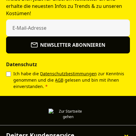
erhalte die neuesten Infos zu Trends & zu unseren
Kostümen!
NEWSLETTER ABONNIEREN
Datenschutz
Ich habe die
Datenschutzbestimmungen
zur Kenntnis
genommen und die
AGB
gelesen und bin mit ihnen
einverstanden.
*
Deiters Kundenservice