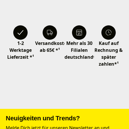
1-2
Versandkostenfrei
Mehr als 30
Kauf auf
Werktage
ab 65€ *¹
Filialen
Rechnung &
Lieferzeit *¹
deutschlandweit
später
zahlen*¹
Neuigkeiten und Trends?
Melde Dich jetzt für unseren Newsletter an und