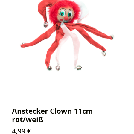
Anstecker Clown 11cm
rot/weiß
Regulärer Preis:
4,99 €