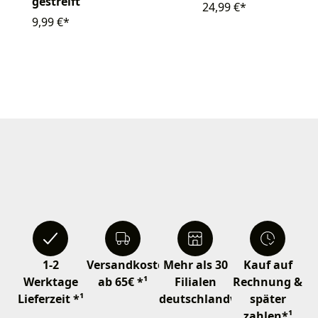
gestreift
24,99 €*
9,99 €*
1-2
Versandkostenfrei
Mehr als 30
Kauf auf
Werktage
ab 65€ *¹
Filialen
Rechnung &
Lieferzeit *¹
deutschlandweit
später
zahlen*¹